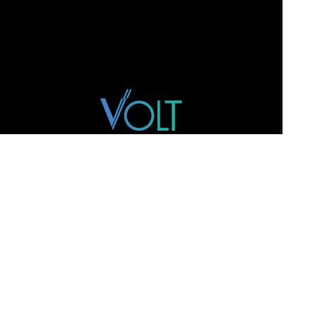
SITE
Home
Time
M&A
Track Record
Inteligência
Contato
ENDEREÇO